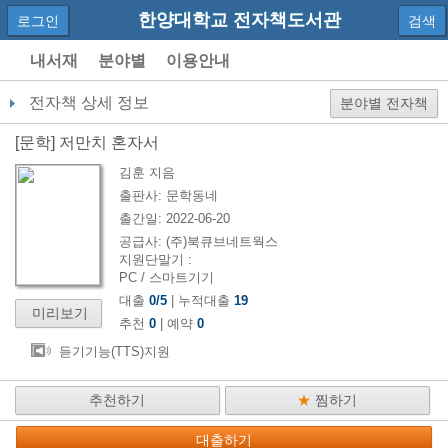
한양대학교 전자책도서관
로그인
검색
내서재
분야별
이용안내
전자책 상세 정보
분야별 전자책
[
문학
]
저만치 혼자서
김훈
지음
출판사:
문학동네
출간일:
2022-06-20
공급사:
(주)북큐브네트웍스
지원단말기 :
PC / 스마트기기
대출
0
/
5
| 누적대출
19
미리보기
추천
0
| 예약
0
듣기기능(TTS)지원
추천하기
★
찜하기
대출하기