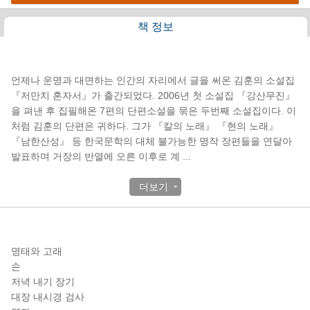
책 정보
책소개
언제나 운명과 대면하는 인간의 자리에서 글을 써온 김훈의 소설집
『저만치 혼자서』가 출간되었다. 2006년 첫 소설집 『강산무진』
을 펴낸 후 집필해온 7편의 단편소설을 묶은 두번째 소설집이다. 이
처럼 김훈의 단편은 귀하다. 그가 『칼의 노래』 『현의 노래』
『남한산성』 등 한국문학의 대체 불가능한 명작 장편들을 연달아
발표하며 거장의 반열에 오른 이후로 계
...
더보기
목차
명태와 고래
손
저녁 내기 장기
대장 내시경 검사