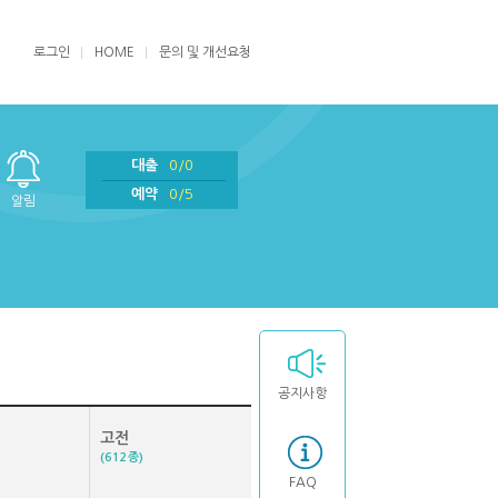
로그인
HOME
문의 및 개선요청
대출
0/0
예약
0/5
알림
공지사항
고전
(612종)
FAQ