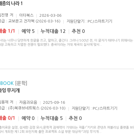
세종의 나라 1
김진명
저
이타북스
2026-03-06
공급 : 교보문고 전자책 (2026-03-16)
지원단말기 : PC/스마트기기
대출 1/1
예약 5
누적대출 12
추천 0
리는 너무나 당연하게 한글을 쓰고, 말하고, 즐긴다. 그러나 500년 전, 이 글자가 태어나기 위해서는 
가장 고독하고 치열한 전쟁이 필요했다. 중국이라는 거대 제국의 질서에 맞서
...
eBOOK
[문학]
과잉 무지개
김용재
저
자음과모음
2025-09-16
공급 : (주)북큐브네트웍스 (2026-03-10)
지원단말기 : PC/스마트기기
대출 0/1
예약 0
누적대출 5
추천 0
“흥미로운 설정, 섬세한 감정 묘사,문학적 잠재력이 기대되는 작품!”카카오 콘텐츠 퍼블리싱 플랫폼 
에서 개최한 제12회 브런치북 출판 프로젝트 소설 부문 대상작 『과잉 무지개
...