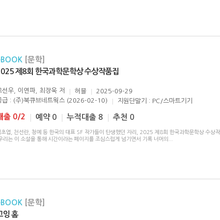
eBOOK
[문학]
2025 제8회 한국과학문학상 수상작품집
고선우, 이연파, 최장욱
저
허블
2025-09-29
공급 : (주)북큐브네트웍스 (2026-02-10)
지원단말기 : PC/스마트기기
대출 0/2
예약 0
누적대출 8
추천 0
초엽, 천선란, 청예 등 한국의 대표 SF 작가들이 탄생했던 자리, 2025 제8회 한국과학문학상 수상
”우리는 이 소설을 통해 시간이라는 페이지를 조심스럽게 넘기면서 기록 너머의
...
eBOOK
[문학]
고잉 홈