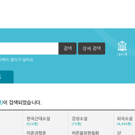
검색
상세 검색
정방법(관리자)
내서재
자책이 열리지 않아요.
방법
실행 할 수 없습니다. (2015년 12월 29일부터)
되어 있습니다.
트
권)
이 검색되었습니다.
한국근대소설
감성소설
외국소설
(526종)
(15종)
(4,446종)
이론과평론
어른을위한동화
SF