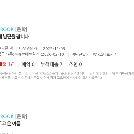
eBOOK
[문학]
내 남편을 팝니다
고요한
저
나무옆의자
2025-12-09
공급 : (주)북큐브네트웍스 (2026-02-10)
지원단말기 : PC/스마트기기
대출 1/1
예약 0
누적대출 7
추천 0
“당신을 팔아서 그 돈의 절반을 위자료로 줄게!”숲속 전원주택에서 비밀리에 진행되는 남편 경매금기를
과 폐부를 찌르는 여운세계문학상 수상 작가 고요한이 선사하는 코믹잔혹극20
...
eBOOK
[문학]
두고 온 여름