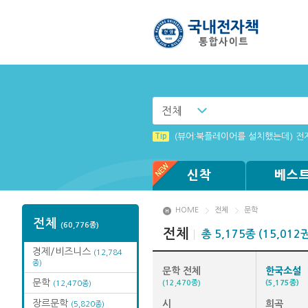
전체
Tip
Tip
[003] 홈페이지_추천도서 기능 설
MAMACExtrac.dll 파일 다운로드
Tip
(뷰어:북플레이어를 설치했는데) 전
Tip
Tip
Tip
Tip
[001] 스마트폰_시작페이지 설정 
Windows XP에서는 북플레이어를 
[002] 스마트폰_푸시 기능 안내
[전자책 : PC] win OS에 최적화 
신착
베스
HOME
전체
문학
전체
(60,776종)
전체
총 5,175종 (15,012
경제/비즈니스
(12,784
종)
문학 전체
한국소설
문학
(12,470종)
(5,175종)
(12,470종)
장르문학
시
희곡
(5,820종)