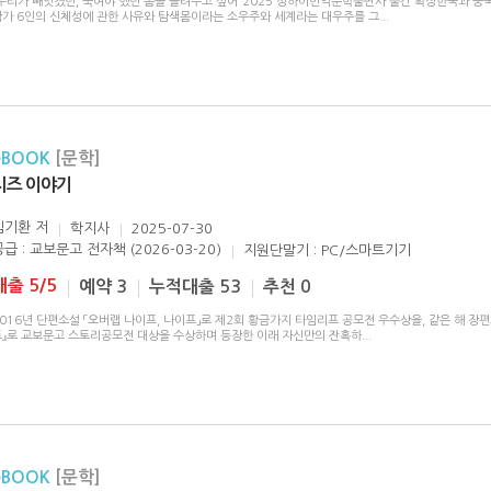
“우리가 빼앗겼던, 죽여야 했던 몸을 돌려주고 싶어”2025 상하이번역문학출판사 출간 확정한국과 중국
작가 6인의 신체성에 관한 사유와 탐색몸이라는 소우주와 세계라는 대우주를 그
...
eBOOK
[문학]
치즈 이야기
김기환
저
학지사
2025-07-30
공급 : 교보문고 전자책 (2026-03-20)
지원단말기 : PC/스마트기기
대출 5/5
예약 3
누적대출 53
추천 0
016년 단편소설 「오버랩 나이프, 나이프」로 제2회 황금가지 타임리프 공모전 우수상을, 같은 해 장편
트』로 교보문고 스토리공모전 대상을 수상하며 등장한 이래 자신만의 잔혹하
...
eBOOK
[문학]