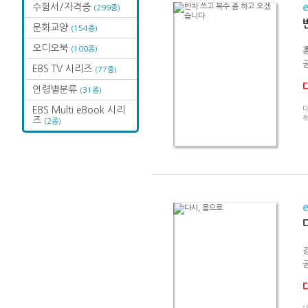
수험서/자격증
(299종)
문화교양
(154종)
오디오북
(100종)
EBS TV 시리즈
(77종)
연령별분류
(31종)
EBS Multi eBook 시리
즈
(2종)