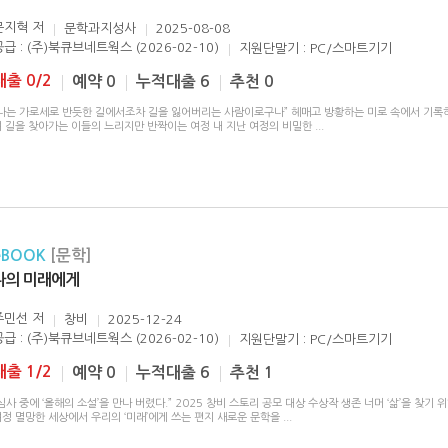
문지혁
저
문학과지성사
2025-08-08
공급 : (주)북큐브네트웍스 (2026-02-10)
지원단말기 : PC/스마트기기
대출 0/2
예약 0
누적대출 6
추천 0
“나는 가로세로 반듯한 길에서조차 길을 잃어버리는 사람이로구나” 헤매고 방황하는 미로 속에서 기록
며 길을 찾아가는 이들의 느리지만 반짝이는 여정 내 지난 여정의 비밀한
...
eBOOK
[문학]
나의 미래에게
주민선
저
창비
2025-12-24
공급 : (주)북큐브네트웍스 (2026-02-10)
지원단말기 : PC/스마트기기
대출 1/2
예약 0
누적대출 6
추천 1
심사 중에 ‘올해의 소설’을 만나 버렸다.” 2025 창비 스토리 공모 대상 수상작 생존 너머 ‘삶’을 찾기 
여정 멸망한 세상에서 우리의 ‘미래’에게 쓰는 편지 새로운 문학을
...