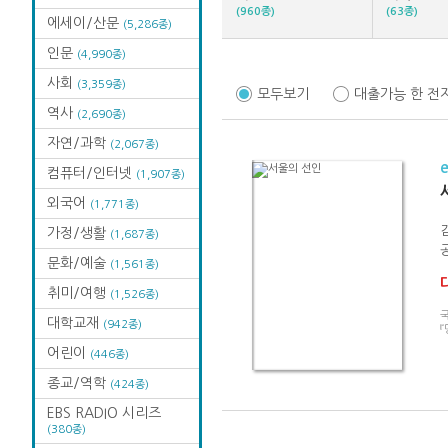
(960종)
(63종)
에세이/산문
(5,286종)
인문
(4,990종)
사회
(3,359종)
모두보기
대출가능 한 전
역사
(2,690종)
자연/과학
(2,067종)
컴퓨터/인터넷
(1,907종)
외국어
(1,771종)
가정/생활
(1,687종)
문화/예술
(1,561종)
취미/여행
(1,526종)
국
대학교재
(942종)
『
어린이
(446종)
종교/역학
(424종)
EBS RADIO 시리즈
(380종)