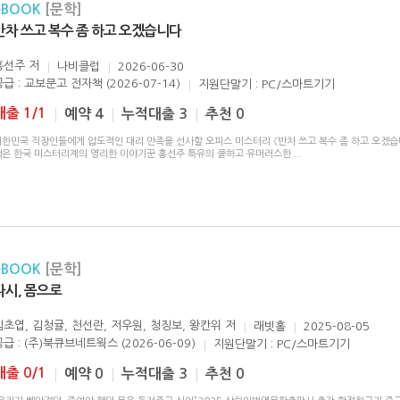
eBOOK
[문학]
반차 쓰고 복수 좀 하고 오겠습니다
홍선주
저
나비클럽
2026-06-30
공급 : 교보문고 전자책 (2026-07-14)
지원단말기 : PC/스마트기기
대출 1/1
예약 4
누적대출 3
추천 0
대한민국 직장인들에게 압도적인 대리 만족을 선사할 오피스 미스터리 《반차 쓰고 복수 좀 하고 오겠습니
책은 한국 미스터리계의 영리한 이야기꾼 홍선주 특유의 쿨하고 유머러스한
...
eBOOK
[문학]
다시, 몸으로
김초엽, 김청귤, 천선란, 저우원, 청징보, 왕칸위
저
래빗홀
2025-08-05
공급 : (주)북큐브네트웍스 (2026-06-09)
지원단말기 : PC/스마트기기
대출 0/1
예약 0
누적대출 3
추천 0