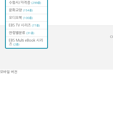
수험서/자격증
(299종)
문화교양
(154종)
오디오북
(100종)
EBS TV 시리즈
(77종)
연령별분류
(31종)
C
EBS Multi eBook 시리
즈
(2종)
모바일 버전