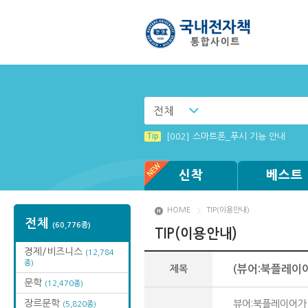
전체
Tip
[001] 스마트폰_시작페이지 설정 방
Tip
[002] 스마트폰_푸시 기능 안내
Tip
Tip
Tip
Tip
Tip
[003] 홈페이지_추천도서 기능 설정
MAMACExtrac.dll 파일 다운로드
Windows XP에서는 북플레이어를 실행
[전자책 : PC] win OS에 최적화 되
(뷰어:북플레이어를 설치했는데) 전자
신착
베스트
HOME
TIP(이용안내)
전체
(60,776종)
TIP(이용안내)
경제/비즈니스
(12,784
종)
제목
(뷰어:북플레이
문학
(12,470종)
장르문학
뷰어:북플레이어가
(5,820종)