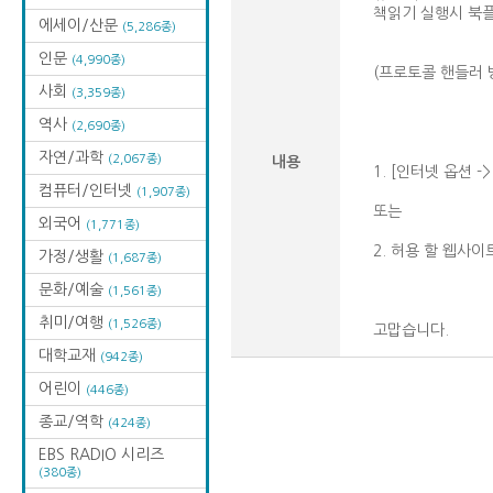
책읽기 실행시 북
에세이/산문
(5,286종)
인문
(4,990종)
(프로토콜 핸들러 
사회
(3,359종)
역사
(2,690종)
자연/과학
(2,067종)
내용
1. [인터넷 옵션 -
컴퓨터/인터넷
(1,907종)
또는
외국어
(1,771종)
2. 허용 할 웹사
가정/생활
(1,687종)
문화/예술
(1,561종)
취미/여행
(1,526종)
고맙습니다.
대학교재
(942종)
어린이
(446종)
종교/역학
(424종)
EBS RADIO 시리즈
(380종)