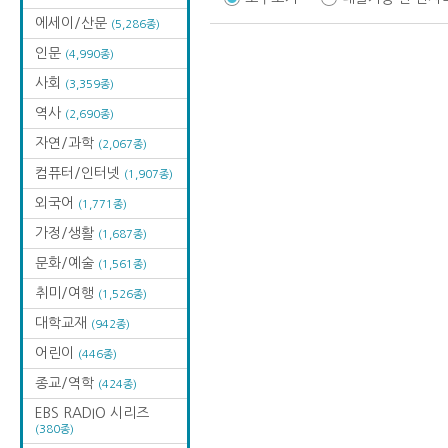
에세이/산문
(5,286종)
인문
(4,990종)
사회
(3,359종)
역사
(2,690종)
자연/과학
(2,067종)
컴퓨터/인터넷
(1,907종)
외국어
(1,771종)
가정/생활
(1,687종)
문화/예술
(1,561종)
취미/여행
(1,526종)
대학교재
(942종)
어린이
(446종)
종교/역학
(424종)
EBS RADIO 시리즈
(380종)