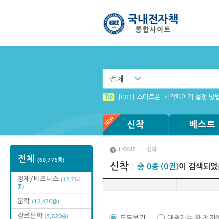
전체
Tip
Windows XP에서는 북플레이어를 실행
Tip
[001] 스마트폰_시작페이지 설정 방
Tip
Tip
Tip
Tip
Tip
(뷰어:북플레이어를 설치했는데) 전자
[전자책 : PC] win OS에 최적화 되
[003] 홈페이지_추천도서 기능 설정
[002] 스마트폰_푸시 기능 안내
MAMACExtrac.dll 파일 다운로드
신착
베스트
HOME
신착
전체
(60,776종)
신착
총 0종 (0권)
이 검색되었
경제/비즈니스
(12,784
종)
문학
(12,470종)
장르문학
(5,820종)
모두보기
대출가능 한 전자