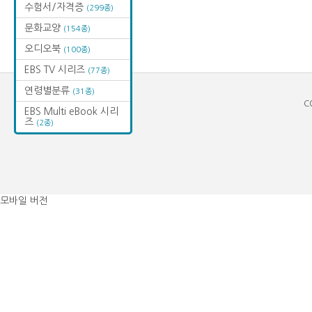
수험서/자격증
(299종)
문화교양
(154종)
오디오북
(100종)
EBS TV 시리즈
(77종)
연령별분류
(31종)
C
EBS Multi eBook 시리
즈
(2종)
모바일 버전