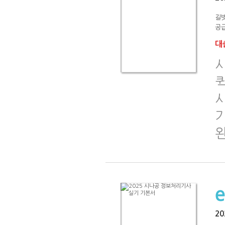
길
공급
대출
시
2