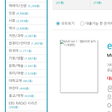
(31종)
(73종)
에세이/산문
(5,286종)
인문
(4,990종)
사회
(3,359종)
모두보기
대출가능 한 전자
역사
(2,690종)
자연/과학
(2,067종)
컴퓨터/인터넷
(1,907종)
외국어
(1,771종)
MV
가정/생활
(1,687종)
기
문화/예술
(1,561종)
공급
취미/여행
(1,526종)
대출
대학교재
(942종)
은
어린이
(446종)
종교/역학
(424종)
EBS RADIO 시리즈
어
(380종)