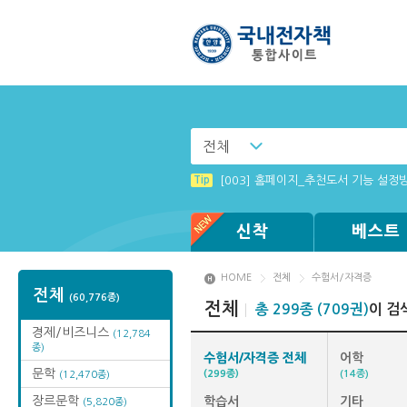
전체
Tip
Tip
[002] 스마트폰_푸시 기능 안내
MAMACExtrac.dll 파일 다운로드
Tip
[003] 홈페이지_추천도서 기능 설정
Tip
Tip
Tip
Tip
[전자책 : PC] win OS에 최적화 되
[001] 스마트폰_시작페이지 설정 방
(뷰어:북플레이어를 설치했는데) 전자
Windows XP에서는 북플레이어를 실행
신착
베스트
HOME
전체
수험서/자격증
전체
(60,776종)
전체
총 299종 (709권)
이 검
경제/비즈니스
(12,784
종)
수험서/자격증 전체
어학
문학
(299종)
(14종)
(12,470종)
장르문학
학습서
기타
(5,820종)