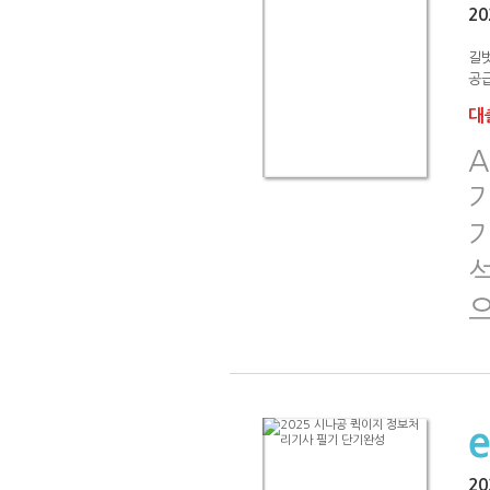
2
길
공급
대출
A
기
으
2