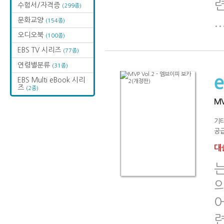
수험서/자격증
(299종)
..
문화교양
(154종)
오디오북
(100종)
EBS TV 시리즈
(77종)
연령별분류
(31종)
EBS Multi eBook 시리
즈
(2종)
MV
기
공급
대출
는
어