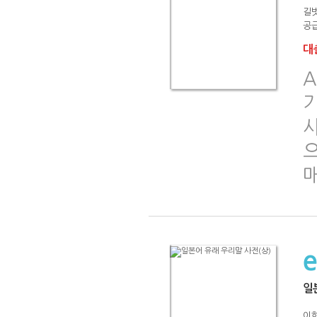
길
공급
대출
A
기
일
이