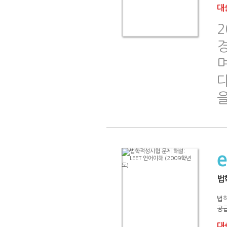
대출
2
다
법
법
공급
대출