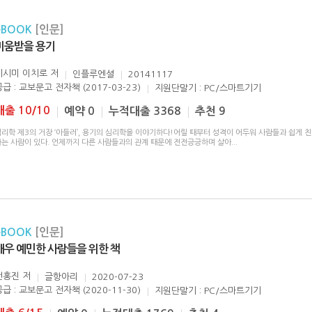
eBOOK
[인문]
미움받을 용기
기시미 이치로
저
인플루엔셜
20141117
공급 : 교보문고 전자책 (2017-03-23)
지원단말기 : PC/스마트기기
대출 10/10
예약 0
누적대출 3368
추천 9
심리학 제3의 거장 ‘아들러’, 용기의 심리학을 이야기하다!어릴 때부터 성격이 어두워 사람들과 쉽게 
하는 사람이 있다. 언제까지 다른 사람들과의 관계 때문에 전전긍긍하며 살아
...
eBOOK
[인문]
매우 예민한 사람들을 위한 책
전홍진
저
글항아리
2020-07-23
공급 : 교보문고 전자책 (2020-11-30)
지원단말기 : PC/스마트기기