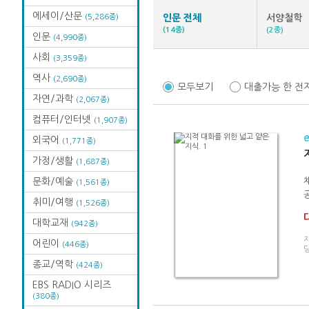
에세이/산문
(5,286종)
인문 전체
서양철학
(14종)
(2종)
인문
(4,990종)
사회
(3,359종)
역사
(2,690종)
모두보기
대출가능 한 전
자연/과학
(2,067종)
컴퓨터/인터넷
(1,907종)
외국어
(1,771종)
가정/생활
(1,687종)
문화/예술
(1,561종)
취미/여행
(1,526종)
대학교재
(942종)
어린이
(446종)
종교/역학
(424종)
EBS RADIO 시리즈
(380종)