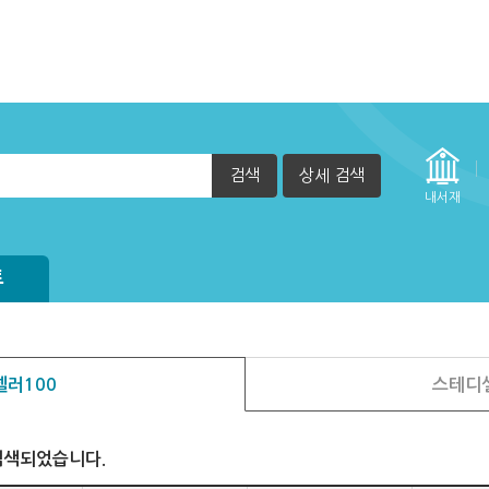
검색
상세 검색
내서재
정방법(관리자)
되어 있습니다.
방법
자책이 열리지 않아요.
실행 할 수 없습니다. (2015년 12월 29일부터)
트
러100
스테디
검색되었습니다.