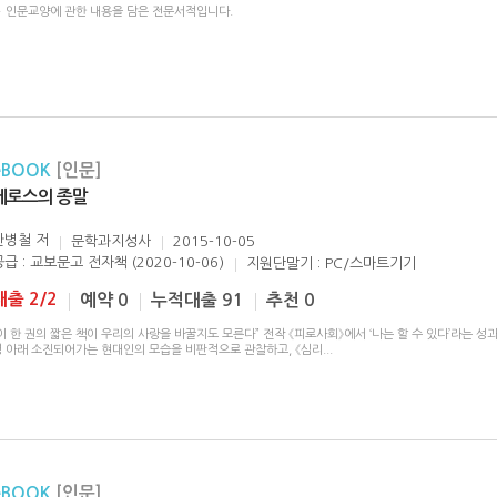
▶ 인문교양에 관한 내용을 담은 전문서적입니다.
eBOOK
[인문]
에로스의 종말
한병철
저
문학과지성사
2015-10-05
공급 : 교보문고 전자책 (2020-10-06)
지원단말기 : PC/스마트기기
대출 2/2
예약 0
누적대출 91
추천 0
이 한 권의 짧은 책이 우리의 사랑을 바꿀지도 모른다” 전작 《피로사회》에서 ‘나는 할 수 있다’라는 성
령 아래 소진되어가는 현대인의 모습을 비판적으로 관찰하고, 《심리
...
eBOOK
[인문]