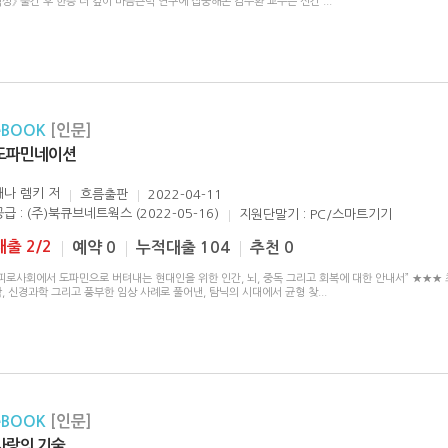
력성》 출간 후 한층 더 깊이 마음근력 연구에 집중해온 김주환 교수는 신간
...
eBOOK
[인문]
도파민네이션
애나 렘키
저
흐름출판
2022-04-11
공급 : (주)북큐브네트웍스 (2022-05-16)
지원단말기 : PC/스마트기기
대출 2/2
예약 0
누적대출 104
추천 0
피로사회에서 도파민으로 버텨내는 현대인을 위한 인간, 뇌, 중독 그리고 회복에 대한 안내서” ★★★ 
, 신경과학 그리고 풍부한 임상 사례로 풀어낸, 탐닉의 시대에서 균형 찾
...
eBOOK
[인문]
사랑의 기술