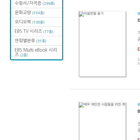
수험서/자격증
(299종)
문화교양
(154종)
오디오북
(100종)
EBS TV 시리즈
(77종)
연령별분류
(31종)
EBS Multi eBook 시리
즈
(2종)