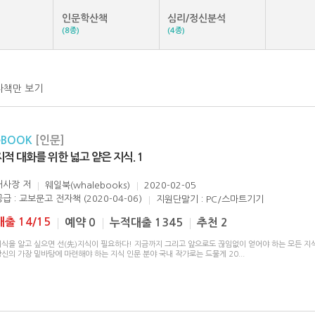
인문학산책
심리/정신분석
(8종)
(4종)
자책만 보기
eBOOK
[인문]
지적 대화를 위한 넓고 얕은 지식. 1
채사장
저
웨일북(whalebooks)
2020-02-05
공급 : 교보문고 전자책 (2020-04-06)
지원단말기 : PC/스마트기기
대출 14/15
예약 0
누적대출 1345
추천 2
지식을 알고 싶으면 선(先)지식이 필요하다! 지금까지 그리고 앞으로도 끊임없이 얻어야 하는 모든 지식
당신의 가장 밑바탕에 마련해야 하는 지식 인문 분야 국내 작가로는 드물게 20
...