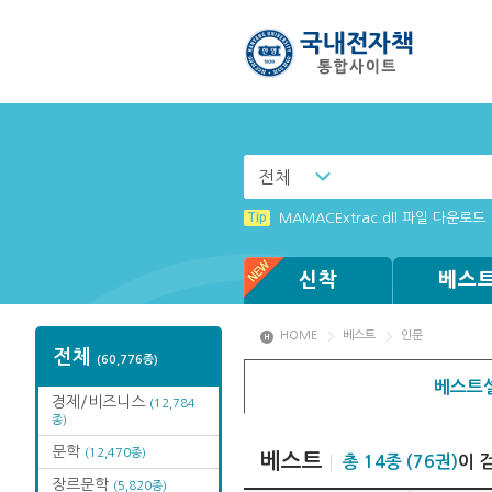
전체
Tip
Tip
[002] 스마트폰_푸시 기능 안내
MAMACExtrac.dll 파일 다운로드
Tip
[003] 홈페이지_추천도서 기능 설
Tip
Tip
Tip
Tip
[전자책 : PC] win OS에 최적화 
[001] 스마트폰_시작페이지 설정 
(뷰어:북플레이어를 설치했는데) 전
Windows XP에서는 북플레이어를 
신착
베스
HOME
베스트
인문
전체
(60,776종)
베스트셀
경제/비즈니스
(12,784
종)
문학
(12,470종)
베스트
총 14종 (76권)
이 
장르문학
(5,820종)