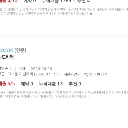
대출 6/15
예약 0
누적대출 1769
추천 4
예민한 사람들이 긴장과 걱정과 타인의 반응에서 벗어나는 방법 『매우 예민한 사람들을 위한 책』은 지난
삼성서울병원 정신건강의학과 전문의로서 1만 명 이상의 환자를 상담·치�
...
eBOOK
[인문]
속도비평
이영준
저
기타
2026-06-26
공급 : 교보문고 전자책 (2026-07-15)
지원단말기 : PC/스마트기기
대출 5/5
예약 0
누적대출 13
추천 0
기술과 사물의 세계를 독창적으로 해석해온 미학자 이영준 교수의 신작 『속도비평』이 문학동네에서 출
책은 현대 문명을 움직이는 가장 강력한 힘인 ‘속도’를 정면으로 탐구한
...