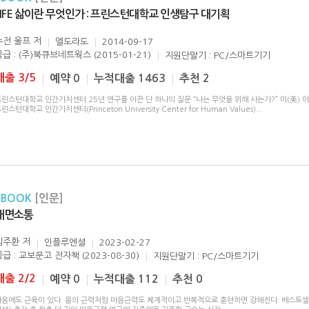
LIFE 삶이란 무엇인가 : 프린스턴대학교 인생탐구 대기획
수전 울프
저
엘도라도
2014-09-17
공급 : (주)북큐브네트웍스 (2015-01-21)
지원단말기 : PC/스마트기기
대출 3/5
예약 0
누적대출 1463
추천 2
린스턴대학교 인간가치센터 25년 연구를 이끈 단 하나의 질문 “나는 무엇을 위해 사는가?” 미(美) 
린스턴대학교 인간가치센터(Princeton University Center for Human Values)
...
eBOOK
[인문]
내면소통
김주환
저
인플루엔셜
2023-02-27
공급 : 교보문고 전자책 (2023-08-30)
지원단말기 : PC/스마트기기
대출 2/2
예약 0
누적대출 112
추천 0
마음에도 근육이 있다. 몸의 근력처럼 마음근력도 체계적이고 반복적으로 훈련하면 강해진다. 베스트셀