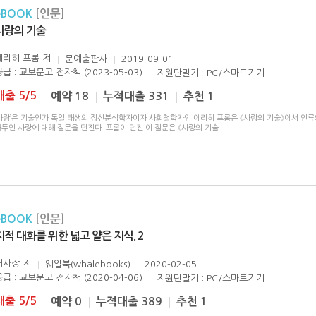
eBOOK
[인문]
사랑의 기술
에리히 프롬
저
문예출판사
2019-09-01
공급 : 교보문고 전자책 (2023-05-03)
지원단말기 : PC/스마트기기
대출 5/5
예약 18
누적대출 331
추천 1
‘사랑’은 기술인가 독일 태생의 정신분석학자이자 사회철학자인 에리히 프롬은 《사랑의 기술》에서 인류
두인 사랑에 대해 질문을 던진다. 프롬이 던진 이 질문은 《사랑의 기술
...
eBOOK
[인문]
지적 대화를 위한 넓고 얕은 지식. 2
채사장
저
웨일북(whalebooks)
2020-02-05
공급 : 교보문고 전자책 (2020-04-06)
지원단말기 : PC/스마트기기
대출 5/5
예약 0
누적대출 389
추천 1