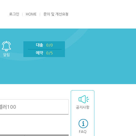
로그인
HOME
문의 및 개선요청
대출
0/0
예약
0/5
알림
셀러100
공지사항
FAQ