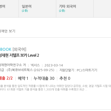
영어
일본어
기타 외국어
(2종)
(2종)
자책만 보기
eBOOK
[외국어]
정재현 지텔프 보카 Level 2
정재현어학연구소
저
넥서스
2023-03-14
공급 : (주)북큐브네트웍스 (2025-09-25)
지원단말기 : PC/스마트기기
대출 2/2
예약 1
누적대출 30
추천 0
출 분석을 통한 압도적인 적중률!시험에 꼭 나오는 어휘만 담았다!공무원, 소방, 경찰 지텔프 시험 대
이다. 61회분 지텔프 기출 분석을 통한 1,300개 빈출 어휘를 수록했고 최근
...