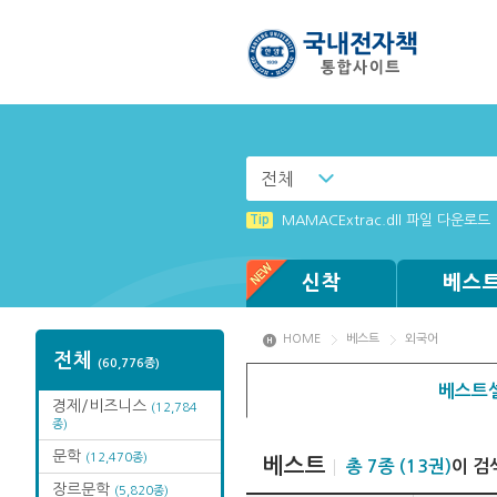
전체
Tip
[003] 홈페이지_추천도서 기능 설
Tip
MAMACExtrac.dll 파일 다운로드
Tip
(뷰어:북플레이어를 설치했는데) 전
Tip
Tip
Tip
Tip
[001] 스마트폰_시작페이지 설정 
Windows XP에서는 북플레이어를 
[002] 스마트폰_푸시 기능 안내
[전자책 : PC] win OS에 최적화 
신착
베스
HOME
베스트
외국어
전체
(60,776종)
베스트셀
경제/비즈니스
(12,784
종)
문학
(12,470종)
베스트
총 7종 (13권)
이 검
장르문학
(5,820종)