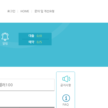
로그인
HOME
문의 및 개선요청
대출
0/0
예약
0/5
알림
셀러100
공지사항
FAQ