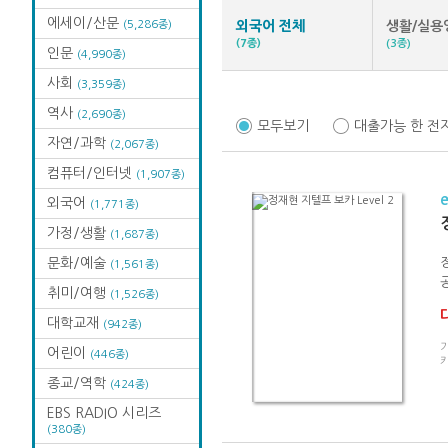
에세이/산문
(5,286종)
외국어 전체
생활/실용
(7종)
(3종)
인문
(4,990종)
사회
(3,359종)
역사
(2,690종)
모두보기
대출가능 한 전
자연/과학
(2,067종)
컴퓨터/인터넷
(1,907종)
외국어
(1,771종)
가정/생활
(1,687종)
문화/예술
(1,561종)
취미/여행
(1,526종)
대학교재
(942종)
기
어린이
(446종)
카
종교/역학
(424종)
EBS RADIO 시리즈
(380종)