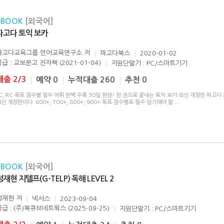
eBOOK
[외국어]
파고다 토익 보카
파고다교육그룹 언어교육연구소
저
파고다북스
2020-01-02
공급 : 교보문고 전자책 (2021-01-04)
지원단말기 : PC/스마트기기
대출 2/3
예약 0
누적대출 260
추천 0
C, RC 목표 점수별 필수 어휘 완벽 수록 30일 완성! 한 권으로 끝내는 토익 보카 최신 개정판 파고다
신 개정판이다. 600+, 700+, 800+, 900+ 목표 점수별로 필수 암기해야 할
...
eBOOK
[외국어]
정재현 지텔프(G-TELP) 독해 LEVEL 2
정재현
저
넥서스
2023-09-04
공급 : (주)북큐브네트웍스 (2025-09-25)
지원단말기 : PC/스마트기기