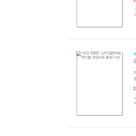
기
감
도
능