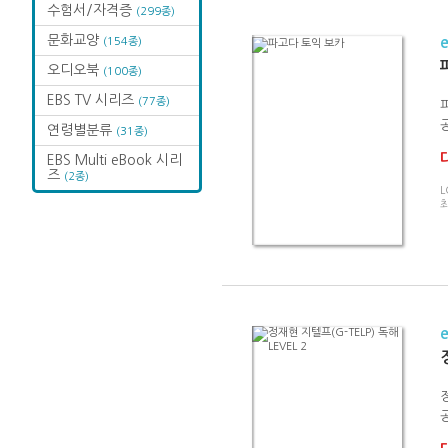
수험서/자격증
(299종)
문화교양
(154종)
오디오북
(100종)
EBS TV 시리즈
(77종)
연령별분류
(31종)
EBS Multi eBook 시리
즈
(2종)
L
최