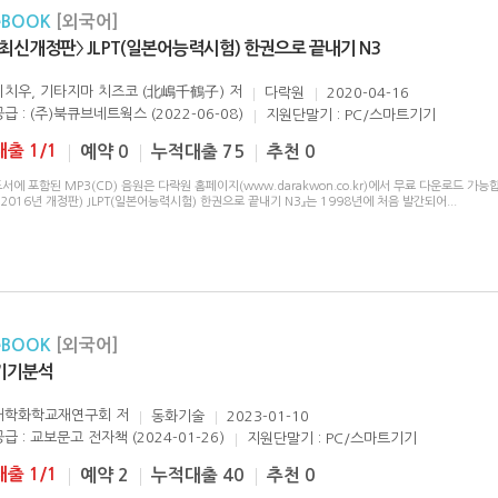
eBOOK
[외국어]
〈최신개정판〉 JLPT(일본어능력시험) 한권으로 끝내기 N3
이치우, 기타지마 치즈코 (北嶋千鶴子)
저
다락원
2020-04-16
공급 : (주)북큐브네트웍스 (2022-06-08)
지원단말기 : PC/스마트기기
대출 1/1
예약 0
누적대출 75
추천 0
서에 포함된 MP3(CD) 음원은 다락원 홈페이지(www.darakwon.co.kr)에서 무료 다운로드 가능
(2016년 개정판) JLPT(일본어능력시험) 한권으로 끝내기 N3』는 1998년에 처음 발간되어
...
eBOOK
[외국어]
기기분석
대학화학교재연구회
저
동화기술
2023-01-10
공급 : 교보문고 전자책 (2024-01-26)
지원단말기 : PC/스마트기기
대출 1/1
예약 2
누적대출 40
추천 0