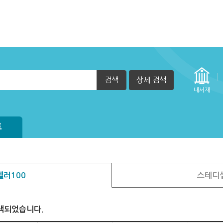
검색
상세 검색
정방법(관리자)
내서재
자책이 열리지 않아요.
방법
실행 할 수 없습니다. (2015년 12월 29일부터)
되어 있습니다.
트
러100
스테디
색되었습니다.