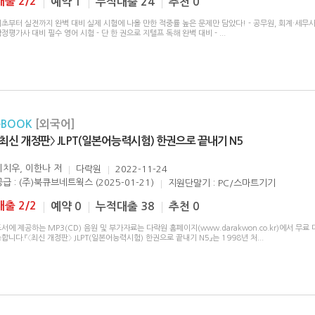
대출 2/2
예약 1
누적대출 24
추천 0
초부터 실전까지 완벽 대비 실제 시험에 나올 만한 적중률 높은 문제만 담았다! - 공무원, 회계·세무사
정평가사 대비 필수 영어 시험 - 단 한 권으로 지텔프 독해 완벽 대비 -
...
eBOOK
[외국어]
〈최신 개정판〉 JLPT(일본어능력시험) 한권으로 끝내기 N5
이치우, 이한나
저
다락원
2022-11-24
공급 : (주)북큐브네트웍스 (2025-01-21)
지원단말기 : PC/스마트기기
대출 2/2
예약 0
누적대출 38
추천 0
서에 제공하는 MP3(CD) 음원 및 부가자료는 다락원 홈페이지(www.darakwon.co.kr)에서 무료
합니다.『〈최신 개정판〉 JLPT(일본어능력시험) 한권으로 끝내기 N5』는 1998년 처
...