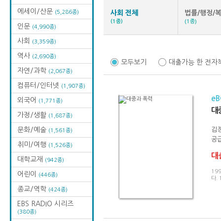
에세이/산문
(5,286종)
사회 전체
법률/행정/
(1종)
(1종)
인문
(4,990종)
사회
(3,359종)
역사
(2,690종)
모두보기
대출가능 한 전자
자연/과학
(2,067종)
컴퓨터/인터넷
(1,907종)
e
외국어
(1,771종)
대
가정/생활
(1,687종)
문화/예술
김
(1,561종)
공급
취미/여행
(1,526종)
대출
대학교재
(942종)
19
어린이
(446종)
다.
종교/역학
(424종)
EBS RADIO 시리즈
(380종)