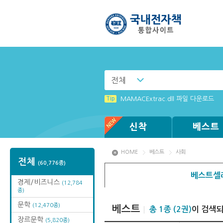
전체
Tip
[002] 스마트폰_푸시 기능 안내
Tip
MAMACExtrac.dll 파일 다운로드
Tip
Tip
Tip
Tip
Tip
[003] 홈페이지_추천도서 기능 설정
[전자책 : PC] win OS에 최적화 되
[001] 스마트폰_시작페이지 설정 방
(뷰어:북플레이어를 설치했는데) 전자
Windows XP에서는 북플레이어를 실행
신착
베스트
HOME
베스트
사회
전체
(60,776종)
베스트셀
경제/비즈니스
(12,784
종)
문학
(12,470종)
베스트
총 1종 (2권)
이 검색
장르문학
(5,820종)