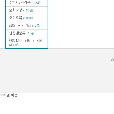
수험서/자격증
(299종)
문화교양
(154종)
오디오북
(100종)
EBS TV 시리즈
(77종)
연령별분류
(31종)
EBS Multi eBook 시리
즈
(2종)
C
모바일 버전