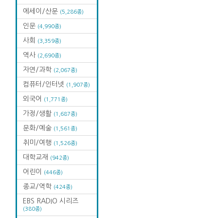
에세이/산문
(5,286종)
인문
(4,990종)
사회
(3,359종)
역사
(2,690종)
자연/과학
(2,067종)
컴퓨터/인터넷
(1,907종)
외국어
(1,771종)
가정/생활
(1,687종)
문화/예술
(1,561종)
취미/여행
(1,526종)
대학교재
(942종)
어린이
(446종)
종교/역학
(424종)
EBS RADIO 시리즈
(380종)