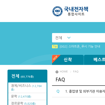
전체
Tip
[001] 스마트폰_시작페이지 설정 
Tip
[002] 스마트폰_푸시 기능 안내
Tip
Tip
Tip
Tip
Tip
[003] 홈페이지_추천도서 기능 설
MAMACExtrac.dll 파일 다운로드
Windows XP에서는 북플레이어를 
[전자책 : PC] win OS에 최적화 
(뷰어:북플레이어를 설치했는데) 전
신착
베스
HOME
FAQ
전체
(60,776종)
FAQ
경제/비즈니스
(12,784
종)
Q
1. 졸업생 및 외부기관 이용자들
문학
(12,470종)
장르문학
(5,820종)