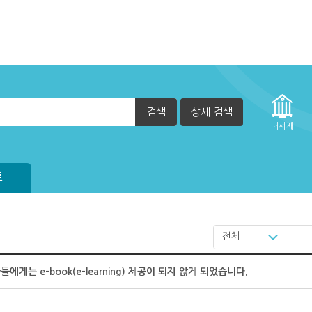
검색
상세 검색
방법
내서재
정방법(관리자)
실행 할 수 없습니다. (2015년 12월 29일부터)
되어 있습니다.
자책이 열리지 않아요.
트
전체
에게는 e-book(e-learning) 제공이 되지 않게 되었습니다.